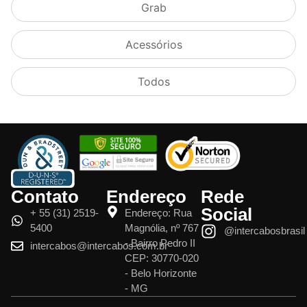
Grab
Acessórios
Todos
Contato
Endereço
Rede
Social
+ 55 (31) 2519-
Endereço: Rua
5400
Magnólia, nº 767
@intercabosbrasil
- Bairro Pedro II
intercabos@intercabos.com.br
CEP: 30770-020
- Belo Horizonte
- MG