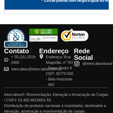
* Cintas planas com largura igual ou m
Contato
Endereço
Rede
Social
+ 55 (31) 2519-
Endereço: Rua
5400
Magnólia, nº 767
@intercabosbrasil
- Bairro Pedro II
intercabos@intercabos.com.br
CEP: 30770-020
- Belo Horizonte
- MG
Intercabos®: Movimentação, Elevação e Amarração de Cargas
/ CNPJ: 01.402.461/0001-53
Distribuição de produtos nacionais e importados, destinados a
elevação, amarração e movimentação de cargas.