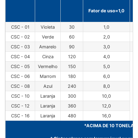
Fator de uso=1,0
F
CSC - 01
Violeta
30
1,0
CSC - 02
Verde
60
2,0
CSC - 03
Amarelo
90
3,0
CSC - 04
Cinza
120
4,0
CSC - 05
Vermelho
150
5,0
CSC - 06
Marrom
180
6,0
CSC - 08
Azul
240
8,0
CSC - 10
Laranja
300
10,0
CSC - 12
Laranja
360
12,0
CSC - 16
Laranja
480
16,0
*ACIMA DE 10 TONELAD