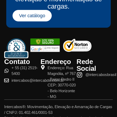
cargas.
Ver catálogo
Contato
Endereço
Rede
Social
+ 55 (31) 2519-
Endereço: Rua
5400
Magnólia, nº 767
@intercabosbrasil
- Bairro Pedro II
intercabos@intercabos.com.br
CEP: 30770-020
- Belo Horizonte
- MG
Intercabos®: Movimentação, Elevação e Amarração de Cargas
/ CNPJ: 01.402.461/0001-53