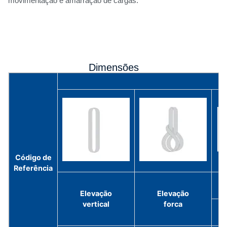
movimentação e amarração de cargas.
Dimensões
Código de
Referência
C
Elevação
Elevação
vertical
forca
D
at