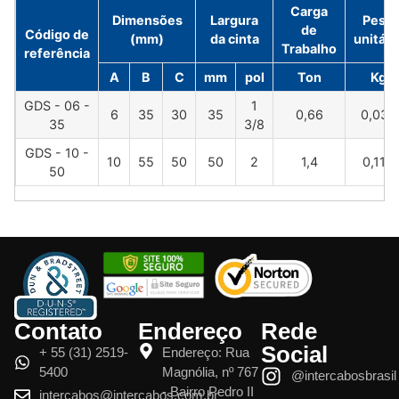
Carga
Dimensões
Largura
Peso
de
Código de
(mm)
da cinta
unitári
Trabalho
referência
A
B
C
mm
pol
Ton
Kg
GDS - 06 -
1
6
35
30
35
0,66
0,032
35
3/8
GDS - 10 -
10
55
50
50
2
1,4
0,110
50
Contato
Endereço
Rede
Social
+ 55 (31) 2519-
Endereço: Rua
5400
Magnólia, nº 767
@intercabosbrasil
- Bairro Pedro II
intercabos@intercabos.com.br