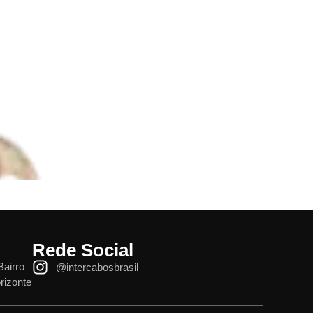
Rede Social
Bairro
@intercabosbrasil
rizonte