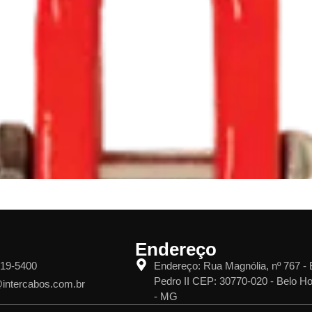
Endereço
519-5400
Endereço: Rua Magnólia, nº 767 - 
Pedro II CEP: 30770-020 - Belo Ho
@intercabos.com.br
- MG