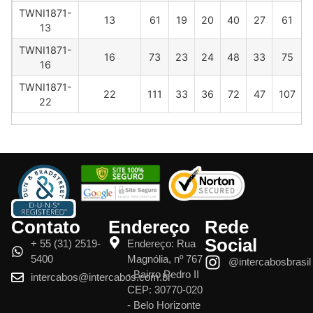
TWNI1871-
13
61
19
20
40
27
61
13
TWNI1871-
16
73
23
24
48
33
75
16
TWNI1871-
22
111
33
36
72
47
107
22
Contato
Endereço
Rede
Social
+ 55 (31) 2519-
Endereço: Rua
5400
Magnólia, nº 767
@intercabosbrasil
- Bairro Pedro II
intercabos@intercabos.com.br
CEP: 30770-020
- Belo Horizonte