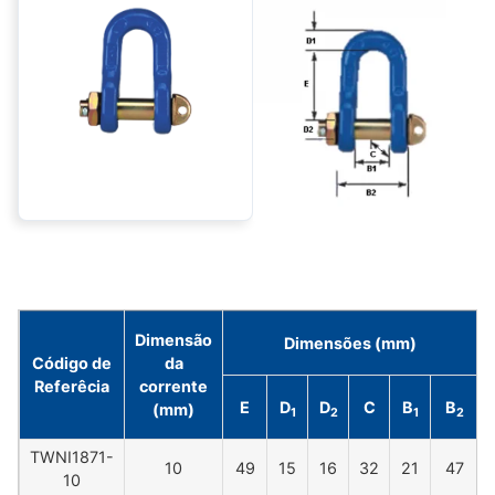
Dimensão
Dimensões (mm)
Código de
da
Referêcia
corrente
E
D
D
C
B
B
(mm)
1
2
1
2
TWNI1871-
10
49
15
16
32
21
47
10