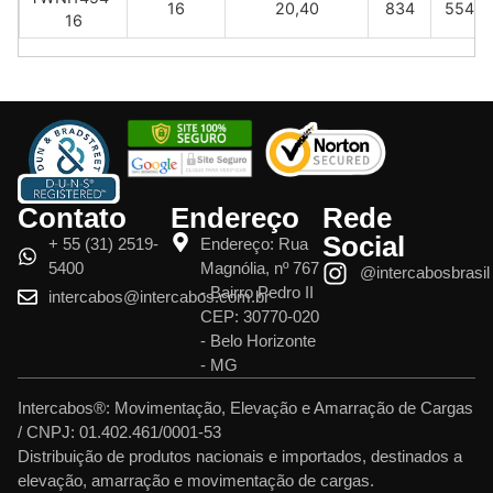
16
20,40
834
554
16
Contato
Endereço
Rede
Social
+ 55 (31) 2519-
Endereço: Rua
5400
Magnólia, nº 767
@intercabosbrasil
- Bairro Pedro II
intercabos@intercabos.com.br
CEP: 30770-020
- Belo Horizonte
- MG
Intercabos®: Movimentação, Elevação e Amarração de Cargas
/ CNPJ: 01.402.461/0001-53
Distribuição de produtos nacionais e importados, destinados a
elevação, amarração e movimentação de cargas.