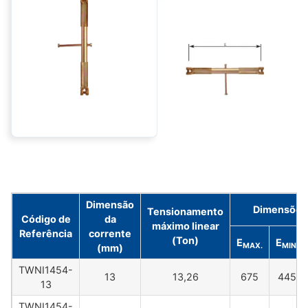
Dimensão
Dimensões
Tensionamento
Código de
da
máximo linear
Referência
corrente
(Ton)
E
E
MAX.
MIN.
(mm)
TWNI1454-
13
13,26
675
445
13
TWNI1454-