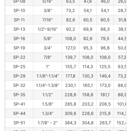
SP-08
5/16”
63,5
47,8
46,0
26,9
SP-10
3/8”
73,2
54,1
54,1
28,7
SP-11
7/16"
82,6
60,5
60,5
31,8
SP-13
1/2”-9/16”
92,2
69,9
68,3
38,1
SP-16
5/8”
108,0
82,6
79,5
44,5
SP-19
3/4”
127,0
95,3
96,8
50,8
SP-22
7/8”
139,7
108,0
108,0
57,2
SP-25
1”
155,7
114,3
125,5
63,5
SP-29
1.1/8”-1.1/4”
177,8
130,3
149,4
73,2
SP-32
1.1/4”-1.3/8”
230,1
165,1
173,0
88,9
SP-35
1.1/2”
228,6
158,8
181,1
88,9
SP-41
1.5/8”
285,8
203,2
206,5
101,6
SP-44
1.3/4”
309,6
228,6
215,9
114,3
SP-51
1.7/8" - 2”
384,3
304,8
263,7
152,4