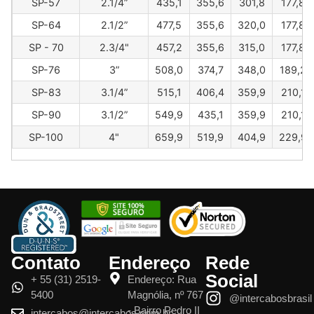
SP-57
2.1/4”
435,1
355,6
301,8
177,8
SP-64
2.1/2”
477,5
355,6
320,0
177,8
SP - 70
2.3/4"
457,2
355,6
315,0
177,8
SP-76
3”
508,0
374,7
348,0
189,2
SP-83
3.1/4”
515,1
406,4
359,9
210,1
SP-90
3.1/2”
549,9
435,1
359,9
210,1
SP-100
4"
659,9
519,9
404,9
229,9
Contato
Endereço
Rede
Social
+ 55 (31) 2519-
Endereço: Rua
5400
Magnólia, nº 767
@intercabosbrasil
- Bairro Pedro II
intercabos@intercabos.com.br