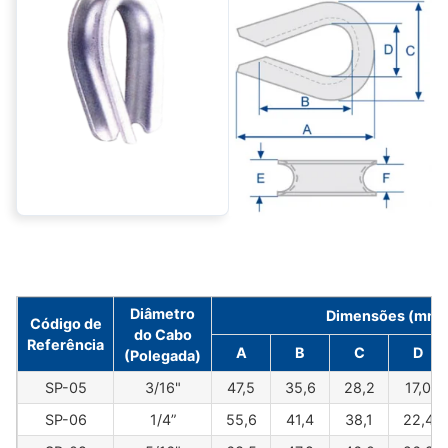
Diâmetro
Dimensões (mm)
Código de
do Cabo
Referência
A
B
C
D
(Polegada)
SP-05
3/16"
47,5
35,6
28,2
17,0
SP-06
1/4”
55,6
41,4
38,1
22,4