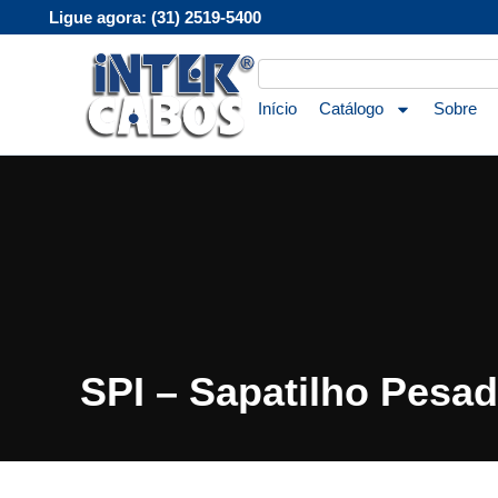
Ligue agora: (31) 2519-5400
Início
Catálogo
Sobre
SPI – Sapatilho Pesad