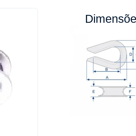
Dimensõe