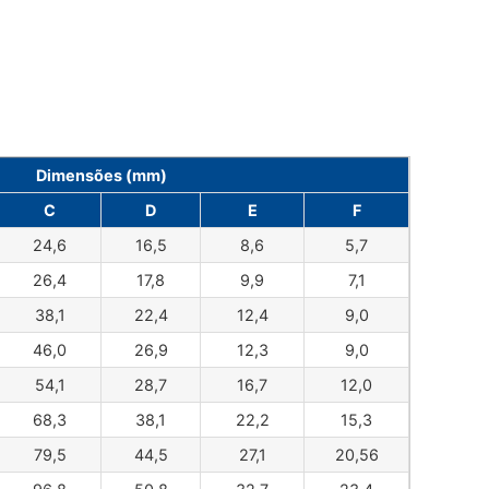
Dimensões (mm)
C
D
E
F
24,6
16,5
8,6
5,7
26,4
17,8
9,9
7,1
38,1
22,4
12,4
9,0
46,0
26,9
12,3
9,0
54,1
28,7
16,7
12,0
68,3
38,1
22,2
15,3
79,5
44,5
27,1
20,56