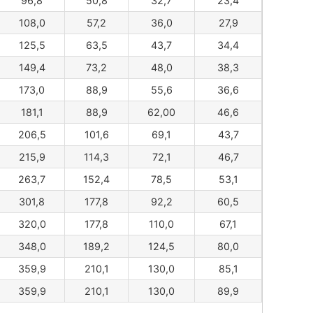
96,8
50,8
32,7
23,4
108,0
57,2
36,0
27,9
125,5
63,5
43,7
34,4
149,4
73,2
48,0
38,3
173,0
88,9
55,6
36,6
181,1
88,9
62,00
46,6
206,5
101,6
69,1
43,7
215,9
114,3
72,1
46,7
263,7
152,4
78,5
53,1
301,8
177,8
92,2
60,5
320,0
177,8
110,0
67,1
348,0
189,2
124,5
80,0
359,9
210,1
130,0
85,1
359,9
210,1
130,0
89,9