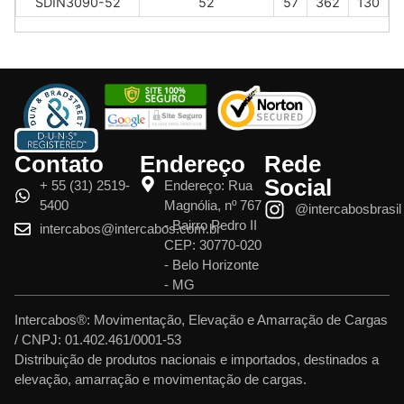
SDIN3090-52
52
57
362
130
Contato
Endereço
Rede
Social
+ 55 (31) 2519-
Endereço: Rua
5400
Magnólia, nº 767
@intercabosbrasil
- Bairro Pedro II
intercabos@intercabos.com.br
CEP: 30770-020
- Belo Horizonte
- MG
Intercabos®: Movimentação, Elevação e Amarração de Cargas
/ CNPJ: 01.402.461/0001-53
Distribuição de produtos nacionais e importados, destinados a
elevação, amarração e movimentação de cargas.