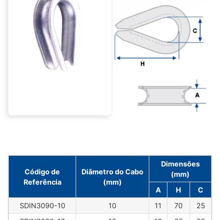
Dimensões
Código de
Diâmetro do Cabo
(mm)
Referência
(mm)
A
H
C
SDIN3090-10
10
11
70
25