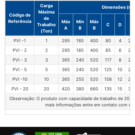
Carga
Dimensões (m
Máxima
Código de
de
Referência
Máx
Mín
Máx
Trabalho
C
D
E
A
B
B
(Ton)
PVI -1
1
295
185
400
80
4
22
PVI - 2
2
295
185
400
85
6
22
PVI - 3
3
365
240
520
117
8
25
PVI - 5
5
365
240
520
125
10
25
PVI -10
10
365
255
520
158
12
28
PVI - 20
20
420
380
660
135
15
35
Observação: O produto com capacidade de trabalho de 20 to
mais informações entre em contato com o 