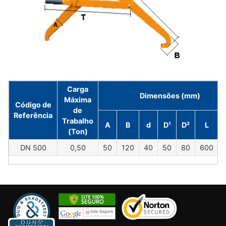
Carga
Dimensões (mm)
Máxima
Código de
de
Referência
Trabalho
A
B
d
D¹
D²
L
(Ton)
DN 500
0,50
50
120
40
50
80
600