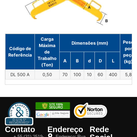
Carga
Peso
Dimensões (mm)
Máxima
Código de
por
de
Referência
peça
Trabalho
A
B
d
D
L
(kg)
(Ton)
DL 500 A
0,50
70
100
10
60
400
5,8
Contato
Endereço
Rede
+ 55 (31) 2519-
Endereço: Rua