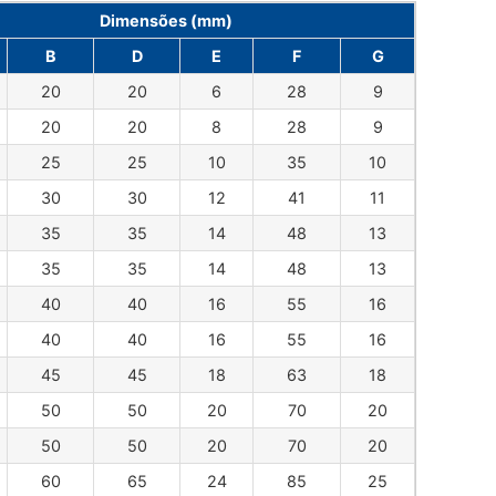
Dimensões (mm)
B
D
E
F
G
20
20
6
28
9
20
20
8
28
9
25
25
10
35
10
30
30
12
41
11
35
35
14
48
13
35
35
14
48
13
40
40
16
55
16
40
40
16
55
16
45
45
18
63
18
50
50
20
70
20
50
50
20
70
20
60
65
24
85
25