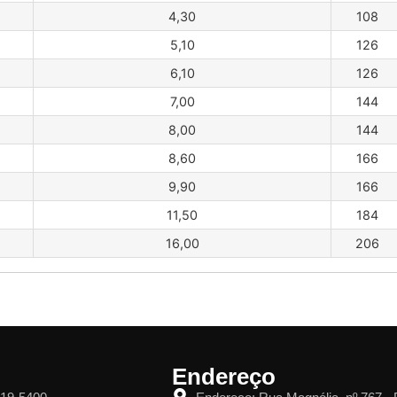
4,30
108
5,10
126
6,10
126
7,00
144
8,00
144
8,60
166
9,90
166
11,50
184
16,00
206
Endereço