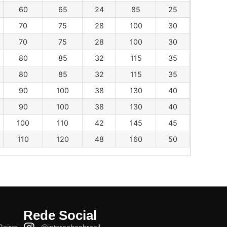
60
65
24
85
25
70
75
28
100
30
70
75
28
100
30
80
85
32
115
35
80
85
32
115
35
90
100
38
130
40
90
100
38
130
40
100
110
42
145
45
110
120
48
160
50
Rede Social