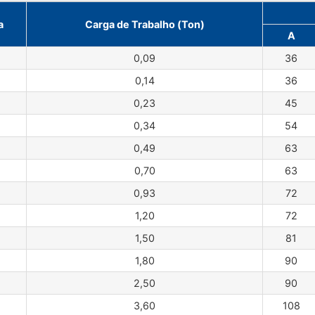
a
Carga de Trabalho (Ton)
A
0,09
36
0,14
36
0,23
45
0,34
54
0,49
63
0,70
63
0,93
72
1,20
72
1,50
81
1,80
90
2,50
90
3,60
108