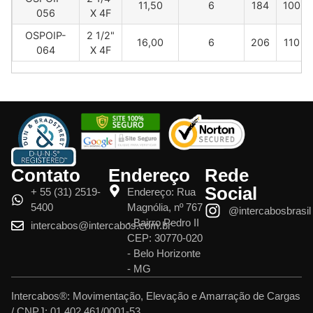
11,50
6
184
100
056
X 4F
OSPOIP-
2 1/2"
16,00
6
206
110
064
X 4F
Contato
Endereço
Rede
Social
+ 55 (31) 2519-
Endereço: Rua
5400
Magnólia, nº 767
@intercabosbrasil
- Bairro Pedro II
intercabos@intercabos.com.br
CEP: 30770-020
- Belo Horizonte
- MG
Intercabos®: Movimentação, Elevação e Amarração de Cargas
/ CNPJ: 01.402.461/0001-53