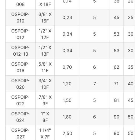
0,14
5
36
20
008
X 18F
OSPOIP-
3/8" X
0,23
5
45
25
010
16F
OSPOIP-
1/2" X
0,34
5
53
30
012
12F
OSPOIP-
1/2" X
0,34
5
53
30
012-13
13F
OSPOIP-
5/8" X
0,70
6
62
35
016
11F
OSPOIP-
3/4" X
1,20
7
71
40
020
10F
OSPOIP-
7/8" X
1,50
5
81
45
022
9F
OSPOIP-
1" X
1,80
6
90
50
024
8F
OSPOIP-
1 1/4"
2,50
5
90
50
027
X 7F