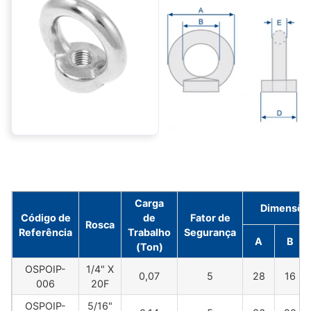
Carga
Dimensõe
Código de
de
Fator de
Rosca
Referência
Trabalho
Segurança
A
B
(Ton)
OSPOIP-
1/4" X
0,07
5
28
16
006
20F
OSPOIP-
5/16"