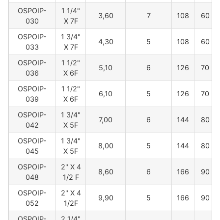
OSPOIP-
1 1/4"
3,60
7
108
60
030
X 7F
OSPOIP-
1 3/4"
4,30
5
108
60
033
X 7F
OSPOIP-
1 1/2"
5,10
6
126
70
036
X 6F
OSPOIP-
1 1/2"
6,10
5
126
70
039
X 6F
OSPOIP-
1 3/4"
7,00
6
144
80
042
X 5F
OSPOIP-
1 3/4"
8,00
5
144
80
045
X 5F
OSPOIP-
2" X 4
8,60
6
166
90
048
1/2 F
OSPOIP-
2" X 4
9,90
5
166
90
052
1/2F
OSPOIP-
2 1/4"