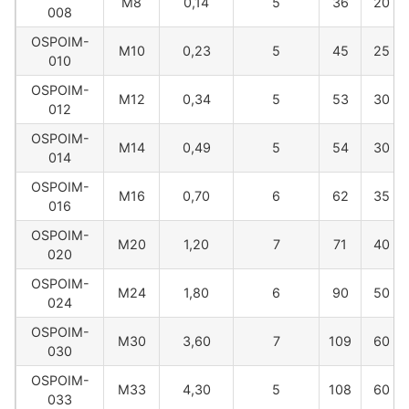
M8
0,14
5
36
20
008
OSPOIM-
M10
0,23
5
45
25
010
OSPOIM-
M12
0,34
5
53
30
012
OSPOIM-
M14
0,49
5
54
30
014
OSPOIM-
M16
0,70
6
62
35
016
OSPOIM-
M20
1,20
7
71
40
020
OSPOIM-
M24
1,80
6
90
50
024
OSPOIM-
M30
3,60
7
109
60
030
OSPOIM-
M33
4,30
5
108
60
033