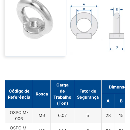
Carga
Dimensõe
Código de
de
Fator de
Rosca
Referência
Trabalho
Segurança
A
B
(Ton)
OSPOIM-
M6
0,07
5
28
15
006
OSPOIM-