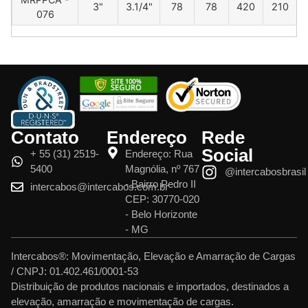
3"
3.1/4"
78
78
420
210
076
Contato
Endereço
Rede
Social
+ 55 (31) 2519-
Endereço: Rua
5400
Magnólia, nº 767
@intercabosbrasil
- Bairro Pedro II
intercabos@intercabos.com.br
CEP: 30770-020
- Belo Horizonte
- MG
Intercabos®: Movimentação, Elevação e Amarração de Cargas
/ CNPJ: 01.402.461/0001-53
Distribuição de produtos nacionais e importados, destinados a
elevação, amarração e movimentação de cargas.