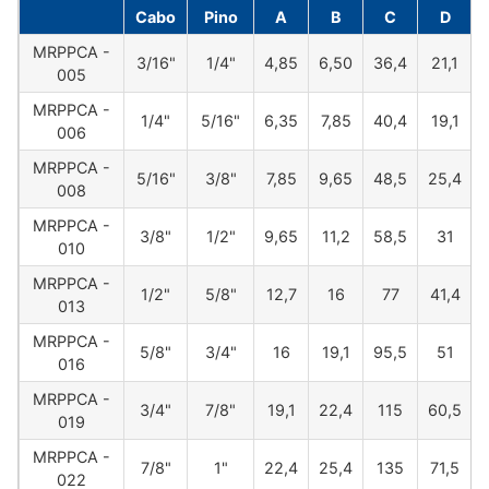
Cabo
Pino
A
B
C
D
MRPPCA -
3/16"
1/4"
4,85
6,50
36,4
21,1
005
MRPPCA -
1/4"
5/16"
6,35
7,85
40,4
19,1
006
MRPPCA -
5/16"
3/8"
7,85
9,65
48,5
25,4
008
MRPPCA -
3/8"
1/2"
9,65
11,2
58,5
31
010
MRPPCA -
1/2"
5/8"
12,7
16
77
41,4
013
MRPPCA -
5/8"
3/4"
16
19,1
95,5
51
016
MRPPCA -
3/4"
7/8"
19,1
22,4
115
60,5
019
MRPPCA -
7/8"
1"
22,4
25,4
135
71,5
022