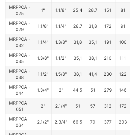
MRPPCA -
1"
1.1/8"
25,4
28,7
151
81
025
MRPPCA -
1.1/8"
1.1/4"
28,7
31,8
172
91
029
MRPPCA -
1.1/4"
1.3/8"
31,8
35,1
191
100
032
MRPPCA -
1.3/8"
1.1/2"
35,1
38,1
210
111
035
MRPPCA -
1.1/2"
1.5/8"
38,1
41,4
230
122
038
MRPPCA -
1.3/4"
2"
44,5
51
279
146
044
MRPPCA -
2"
2.1/4"
51
57
312
172
051
MRPPCA -
2.1/2"
2.3/4"
66,5
70
377
203
064
MRPPCA -