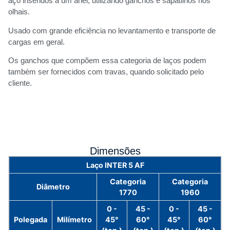
aço inseridos a um anel, utilizando ganchos e sapatilhos nos
olhais.
Usado com grande eficiência no levantamento e transporte de
cargas em geral.
Os ganchos que compõem essa categoria de laços podem
também ser fornecidos com travas, quando solicitado pelo
cliente.
Dimensões
Laço INTER 5 AF
Categoria
Categoria
Diâmetro
1770
1960
0 -
45 -
0 -
45 -
Polegada
Milímetro
45°
60°
45°
60°