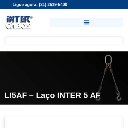
Ligue agora: (31) 2519-5400
LI5AF – Laço INTER 5 AF