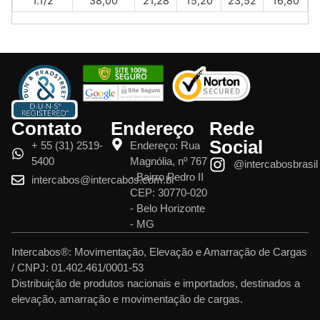
1.1/2
38,00
21,28
15,20
23,52
16,80
Contato
Endereço
Rede
Social
+ 55 (31) 2519-
Endereço: Rua
5400
Magnólia, nº 767
@intercabosbrasil
- Bairro Pedro II
intercabos@intercabos.com.br
CEP: 30770-020
- Belo Horizonte
- MG
Intercabos®: Movimentação, Elevação e Amarração de Cargas
/ CNPJ: 01.402.461/0001-53
Distribuição de produtos nacionais e importados, destinados a
elevação, amarração e movimentação de cargas.