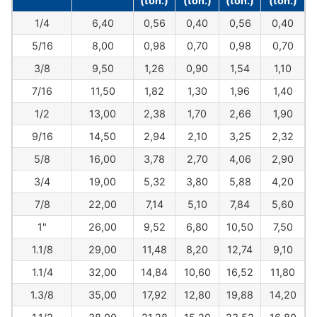
(ton.)
(ton.)
(ton.)
(ton.)
1/4
6,40
0,56
0,40
0,56
0,40
5/16
8,00
0,98
0,70
0,98
0,70
3/8
9,50
1,26
0,90
1,54
1,10
7/16
11,50
1,82
1,30
1,96
1,40
1/2
13,00
2,38
1,70
2,66
1,90
9/16
14,50
2,94
2,10
3,25
2,32
5/8
16,00
3,78
2,70
4,06
2,90
3/4
19,00
5,32
3,80
5,88
4,20
7/8
22,00
7,14
5,10
7,84
5,60
1"
26,00
9,52
6,80
10,50
7,50
1.1/8
29,00
11,48
8,20
12,74
9,10
1.1/4
32,00
14,84
10,60
16,52
11,80
1.3/8
35,00
17,92
12,80
19,88
14,20