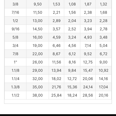
3/8
9,50
1,53
1,08
1,87
1,32
7/16
11,50
2,21
1,56
2,38
1,68
1/2
13,00
2,89
2,04
3,23
2,28
9/16
14,50
3,57
2,52
3,94
2,78
5/8
16,00
4,59
3,24
4,93
3,48
3/4
19,00
6,46
4,56
7,14
5,04
7/8
22,00
8,67
6,12
9,52
6,72
1"
26,00
11,56
8,16
12,75
9,00
1.1/8
29,00
13,94
9,84
15,47
10,92
1.1/4
32,00
18,02
12,72
20,06
14,16
1.3/8
35,00
21,76
15,36
24,14
17,04
1.1/2
38,00
25,84
18,24
28,56
20,16