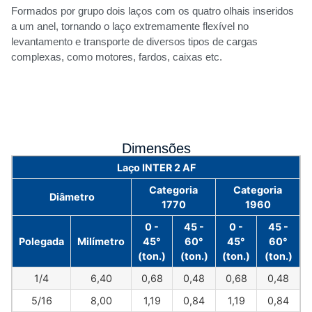
Formados por grupo dois laços com os quatro olhais inseridos
a um anel, tornando o laço extremamente flexível no
levantamento e transporte de diversos tipos de cargas
complexas, como motores, fardos, caixas etc.
Dimensões
Laço INTER 2 AF
Categoria
Categoria
Diâmetro
1770
1960
0 -
45 -
0 -
45 -
Polegada
Milímetro
45°
60°
45°
60°
(ton.)
(ton.)
(ton.)
(ton.)
1/4
6,40
0,68
0,48
0,68
0,48
5/16
8,00
1,19
0,84
1,19
0,84