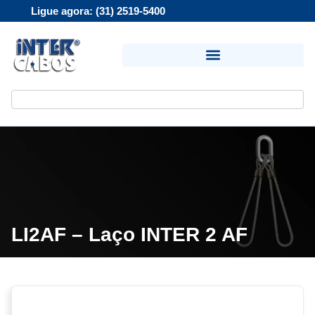
Ligue agora: (31) 2519-5400
LI2AF – Laço INTER 2 AF