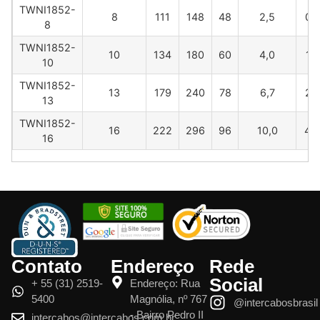
TWNI1852-
8
111
148
48
2,5
0,
8
TWNI1852-
10
134
180
60
4,0
1,
10
TWNI1852-
13
179
240
78
6,7
2,
13
TWNI1852-
16
222
296
96
10,0
4,
16
Contato
Endereço
Rede
Social
+ 55 (31) 2519-
Endereço: Rua
5400
Magnólia, nº 767
@intercabosbrasil
- Bairro Pedro II
intercabos@intercabos.com.br