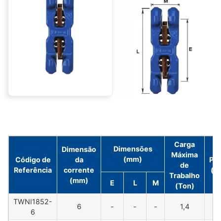
Carga
Dimensões
Dimensão
Máxima
(mm)
Código de
da
Pe
de
Referência
corrente
(k
Trabalho
(mm)
E
L
M
(Ton)
TWNI1852-
6
-
-
-
1,4
-
6