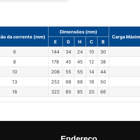
Dimensões (mm)
ão da corrente (mm)
Carga Máxim
E
G
H
C
B
6
144
34
24
10
30
8
178
45
45
12
38
10
208
55
55
14
44
13
252
68
68
18
50
16
322
85
85
20
66
Endereço