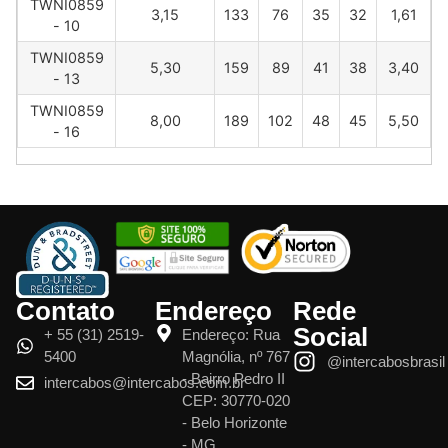
TWNI0859
3,15
133
76
35
32
1,61
- 10
TWNI0859
5,30
159
89
41
38
3,40
- 13
TWNI0859
8,00
189
102
48
45
5,50
- 16
Contato
Endereço
Rede
Social
+ 55 (31) 2519-
Endereço: Rua
5400
Magnólia, nº 767
@intercabosbrasil
- Bairro Pedro II
intercabos@intercabos.com.br
CEP: 30770-020
- Belo Horizonte
- MG