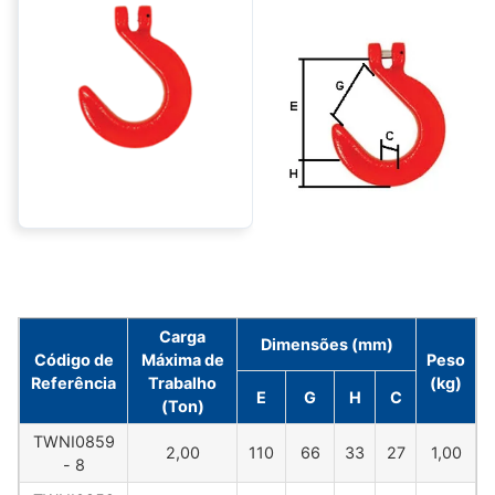
Carga
Dimensões (mm)
Código de
Máxima de
Peso
Referência
Trabalho
(kg)
E
G
H
C
(Ton)
TWNI0859
2,00
110
66
33
27
1,00
- 8