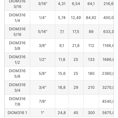
DIOM316
3/16"
4,31
6,54
64,1
216,67
3/16
DIOM316
1/4"
5,74
12,49
84,92
400,00
1/4
DIOM316
5/16"
7,1
17,5
89
633,33
5/16
DIOM316
3/8"
9,1
21,8
112
1166,67
3/8
DIOM316
1/2"
11,8
25
133
1666,67
1/2
DIOM316
5/8"
15,6
25
180
2360,00
5/8
DIOM316
3/4"
18,8
29
210
3270,00
3/4
DIOM316
7/8"
4540,00
7/8
DIOM316 1
1"
24,8
45
300
5675,00