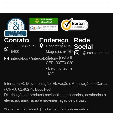
Contato
Endereço
Rede
Social
+ 55 (31) 2519-
Endereço: Rua
5400
Magnólia, nº 767
@intercabosbrasil
- Bairro Pedro II
intercabos@intercabos.com.br
CEP: 30770-020
- Belo Horizonte
- MG
Intercabos®: Movimentação, Elevação e Amarração de Cargas
/ CNPJ: 01.402.461/0001-53
Distribuição de produtos nacionais e importados, destinados a
elevação, amarração e movimentação de cargas.
© 2026 – Intercabos® | Todos os direitos reservados.