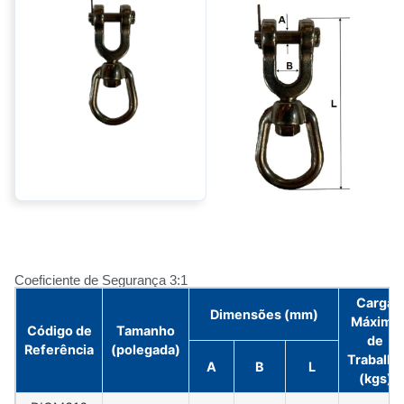
Coeficiente de Segurança 3:1
Carga
Dimensões (mm)
Máxima
Código de
Tamanho
de
Referência
(polegada)
Trabalho
A
B
L
(kgs)