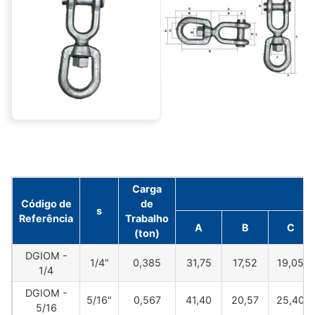
Carga
Código de
de
s
Referência
Trabalho
A
B
C
(ton)
DGIOM -
1/4"
0,385
31,75
17,52
19,05
1/4
DGIOM -
5/16"
0,567
41,40
20,57
25,40
5/16