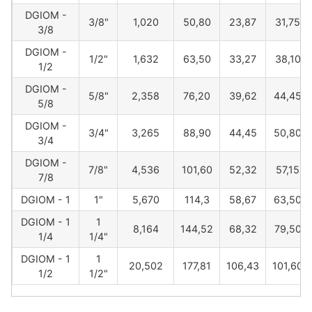
DGIOM -
3/8"
1,020
50,80
23,87
31,75
3/8
DGIOM -
1/2"
1,632
63,50
33,27
38,10
1/2
DGIOM -
5/8"
2,358
76,20
39,62
44,45
5/8
DGIOM -
3/4"
3,265
88,90
44,45
50,80
3/4
DGIOM -
7/8"
4,536
101,60
52,32
57,15
7/8
DGIOM - 1
1"
5,670
114,3
58,67
63,50
DGIOM - 1
1
8,164
144,52
68,32
79,50
1/4
1/4"
DGIOM - 1
1
20,502
177,81
106,43
101,60
1/2
1/2"