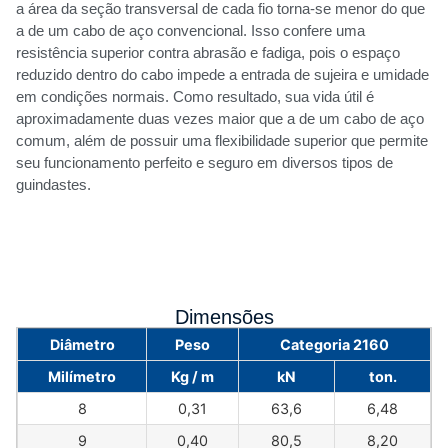
a área da seção transversal de cada fio torna-se menor do que
a de um cabo de aço convencional. Isso confere uma
resistência superior contra abrasão e fadiga, pois o espaço
reduzido dentro do cabo impede a entrada de sujeira e umidade
em condições normais. Como resultado, sua vida útil é
aproximadamente duas vezes maior que a de um cabo de aço
comum, além de possuir uma flexibilidade superior que permite
seu funcionamento perfeito e seguro em diversos tipos de
guindastes.
Dimensões
Diâmetro
Peso
Categoria 2160
Milímetro
Kg / m
kN
ton.
8
0,31
63,6
6,48
9
0,40
80,5
8,20