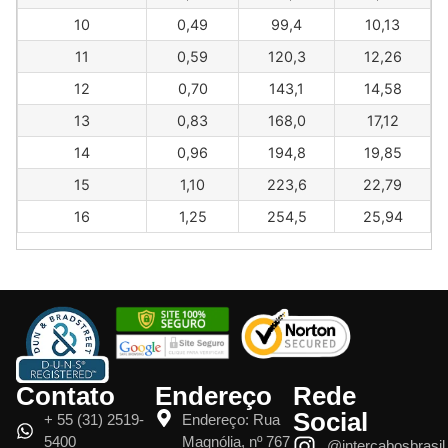
10
0,49
99,4
10,13
11
0,59
120,3
12,26
12
0,70
143,1
14,58
13
0,83
168,0
17,12
14
0,96
194,8
19,85
15
1,10
223,6
22,79
16
1,25
254,5
25,94
Contato
Endereço
Rede
Social
+ 55 (31) 2519-
Endereço: Rua
5400
Magnólia, nº 767
@intercabosbrasil