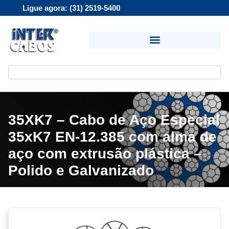
Ligue agora: (31) 2519-5400
35XK7 – Cabo de Aço Especial
35xK7 EN-12.385 com alma de
aço com extrusão plástica –
Polido e Galvanizado