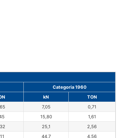
Categoria 1960
ON
kN
TON
,65
7,05
0,71
,45
15,80
1,61
,32
25,1
2,56
,11
44,7
4,56