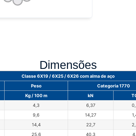
Dimensões
Classe 6X19 / 6X25 / 6X26 com alma de aço
Peso
Categoria 1770
Kg / 100 m
kN
T
4,3
6,37
0
9,6
14,27
1
14,4
22,7
2
25,6
40,3
4