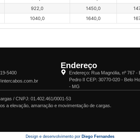
922,0
1450,0
14
1040,0
1640,0
16
Endereço
519-5400
Endereço: Rua Magnólia, nº 767 - 
Pedro II CEP: 30770-020 - Belo Ho
@intercabos.com.br
- MG
argas / CNPJ: 01.402.461/0001-53
nados a elevação, amarração e movimentação de cargas.
Design e desenvolvimento por
Diego Fernandes