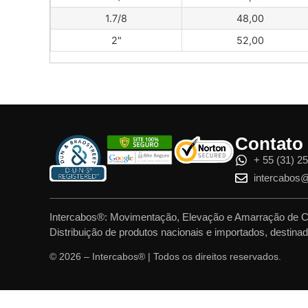
1.7/8
48,00
2"
52,00
Contato
+ 55 (31) 2
intercabos
Intercabos®: Movimentação, Elevação e Amarração de C
Distribuição de produtos nacionais e importados, desti
© 2026 – Intercabos® | Todos os direitos reservados.