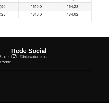
7,90
1610,0
164,22
7,28
1810,0
184,62
Rede Social
Bairro
@intercabosbrasil
rizonte