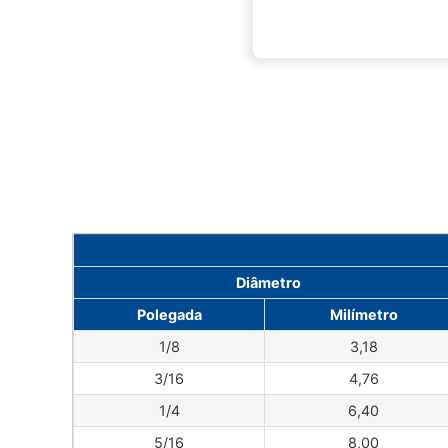
Diâmetro
Polegada
Milímetro
1/8
3,18
3/16
4,76
1/4
6,40
5/16
8,00