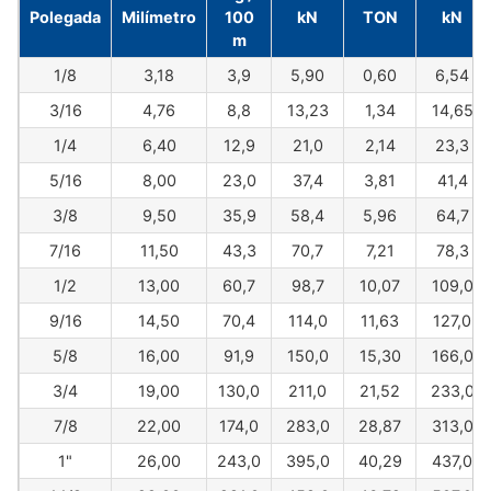
Polegada
Milímetro
100
kN
TON
kN
m
1/8
3,18
3,9
5,90
0,60
6,54
3/16
4,76
8,8
13,23
1,34
14,65
1/4
6,40
12,9
21,0
2,14
23,3
5/16
8,00
23,0
37,4
3,81
41,4
3/8
9,50
35,9
58,4
5,96
64,7
7/16
11,50
43,3
70,7
7,21
78,3
1/2
13,00
60,7
98,7
10,07
109,0
9/16
14,50
70,4
114,0
11,63
127,0
5/8
16,00
91,9
150,0
15,30
166,0
3/4
19,00
130,0
211,0
21,52
233,0
7/8
22,00
174,0
283,0
28,87
313,0
1"
26,00
243,0
395,0
40,29
437,0