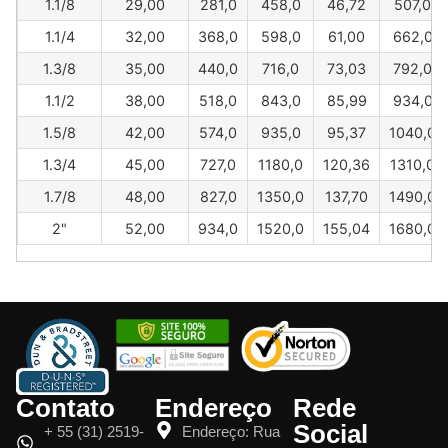
1.1/8
29,00
281,0
458,0
46,72
507,0
1.1/4
32,00
368,0
598,0
61,00
662,0
1.3/8
35,00
440,0
716,0
73,03
792,0
1.1/2
38,00
518,0
843,0
85,99
934,0
1.5/8
42,00
574,0
935,0
95,37
1040,0
1.3/4
45,00
727,0
1180,0
120,36
1310,0
1.7/8
48,00
827,0
1350,0
137,70
1490,0
2"
52,00
934,0
1520,0
155,04
1680,0
Contato
Endereço
Rede
Social
+ 55 (31) 2519-
Endereço: Rua