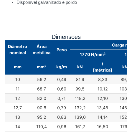
Disponível galvanizado e polido
Dimensões
Carga mín
Diâmetro
Área
Peso
nominal
metálica
1770 N/mm²
19
t
mm
mm²
kg/m
kN
kN
[métrica]
10
56,2
0,49
81,9
8,33
89,6
11
68,7
0,60
99,5
10,12
108,8
12
82,0
0,71
118,2
12,10
130,8
12,7
90,8
0,79
132,2
13,48
146,4
13
95,2
0,83
139,0
14,14
152,7
14
110,4
0,96
161,7
16,50
179,1