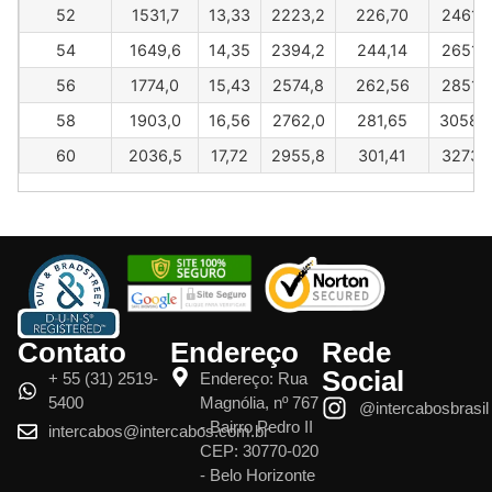
52
1531,7
13,33
2223,2
226,70
2461,8
54
1649,6
14,35
2394,2
244,14
2651,2
56
1774,0
15,43
2574,8
262,56
2851,2
58
1903,0
16,56
2762,0
281,65
3058,
60
2036,5
17,72
2955,8
301,41
3273,1
Contato
Endereço
Rede
Social
+ 55 (31) 2519-
Endereço: Rua
5400
Magnólia, nº 767
@intercabosbrasil
- Bairro Pedro II
intercabos@intercabos.com.br
CEP: 30770-020
- Belo Horizonte