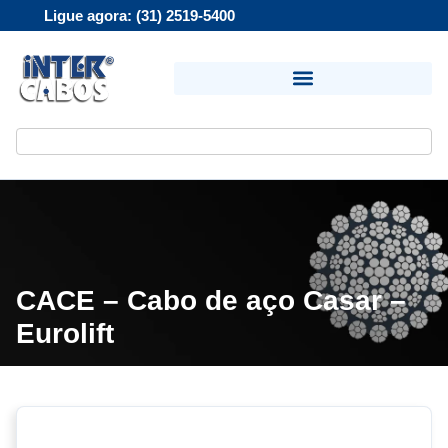
Ligue agora: (31) 2519-5400
CACE – Cabo de aço Casar –
Eurolift