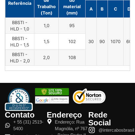
de
do
Referência
Trabalho
material
A
B
C
D
(Ton)
(mm)
BBSTI -
1,0
95
HLD - 1,0
BBSTI -
1,5
102
30
90
1070
60
HLD - 1,5
BBSTI -
2,0
108
HLD - 2,0
Contato
Endereço
Rede
Social
+ 55 (31) 2519-
Endereço: Rua
5400
Magnólia, nº 767
@intercabosbrasil