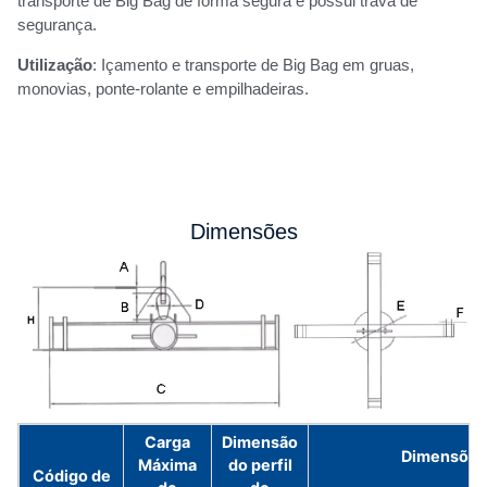
transporte de Big Bag de forma segura e possui trava de
segurança.
Utilização
: Içamento e transporte de Big Bag em gruas,
monovias, ponte-rolante e empilhadeiras.
Dimensões
Carga
Dimensão
Dimensões
Máxima
do perfil
Código de