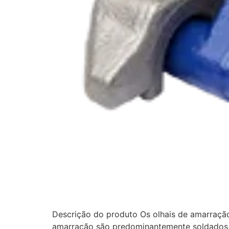
Descrição do produto Os olhais de amarraçã
amarração são predominantemente soldados à 