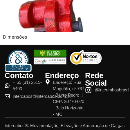
Dimensões
Contato
Endereço
Rede
Social
+ 55 (31) 2519-
Endereço: Rua
5400
Magnólia, nº 767
@intercabosbrasil
- Bairro Pedro II
intercabos@intercabos.com.br
CEP: 30770-020
- Belo Horizonte
- MG
Intercabos®: Movimentação, Elevação e Amarração de Cargas