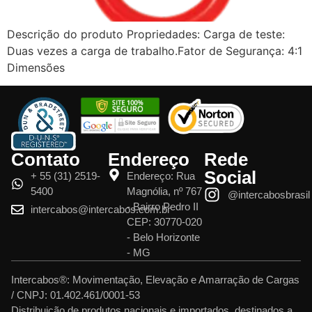
Descrição do produto Propriedades: Carga de teste:
Duas vezes a carga de trabalho.Fator de Segurança: 4:1
Dimensões
Contato
Endereço
Rede
Social
+ 55 (31) 2519-
Endereço: Rua
5400
Magnólia, nº 767
@intercabosbrasil
- Bairro Pedro II
intercabos@intercabos.com.br
CEP: 30770-020
- Belo Horizonte
- MG
Intercabos®: Movimentação, Elevação e Amarração de Cargas
/ CNPJ: 01.402.461/0001-53
Distribuição de produtos nacionais e importados, destinados a